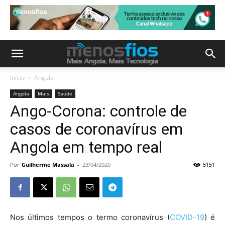
Início
Angola
Angola
Mais
Saúde
Ango-Corona: controle de
casos de coronavírus em
Angola em tempo real
Por
Guilherme Massala
-
23/04/2020
5151
Nos últimos tempos o termo coronavírus (
COVID-19
) é