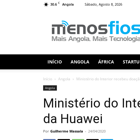
C
30.6
Sábado, Agosto 8, 2026
Angola
Menos
Fios
INÍCIO
ANGOLA
ÁFRICA
STARTU
Início
Angola
Ministério do Interior recebeu doaç
Angola
Ministério do In
da Huawei
Por
Guilherme Massala
-
24/04/2020