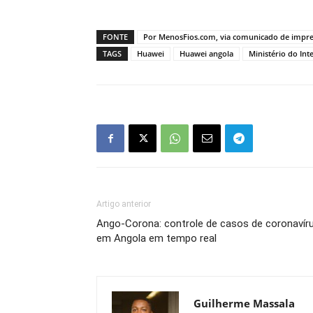
FONTE
Por MenosFios.com, via comunicado de impr
TAGS
Huawei
Huawei angola
Ministério do Int
Artigo anterior
Ango-Corona: controle de casos de coronavír
em Angola em tempo real
Guilherme Massala