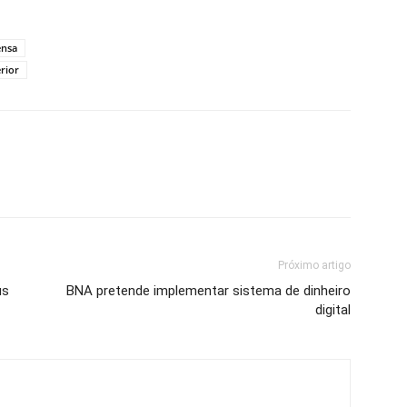
ensa
erior
Próximo artigo
us
BNA pretende implementar sistema de dinheiro
digital