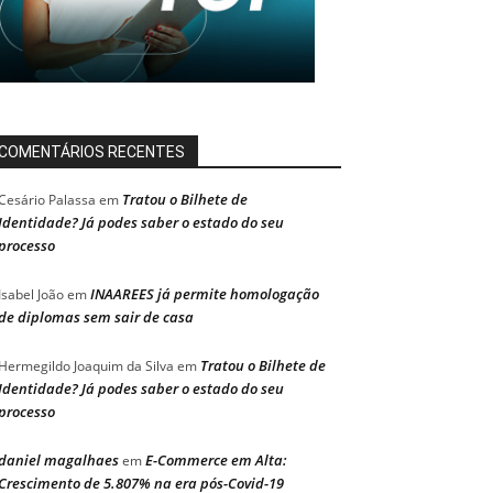
COMENTÁRIOS RECENTES
Tratou o Bilhete de
Cesário Palassa
em
Identidade? Já podes saber o estado do seu
processo
INAAREES já permite homologação
Isabel João
em
de diplomas sem sair de casa
Tratou o Bilhete de
Hermegildo Joaquim da Silva
em
Identidade? Já podes saber o estado do seu
processo
daniel magalhaes
E-Commerce em Alta:
em
Crescimento de 5.807% na era pós-Covid-19