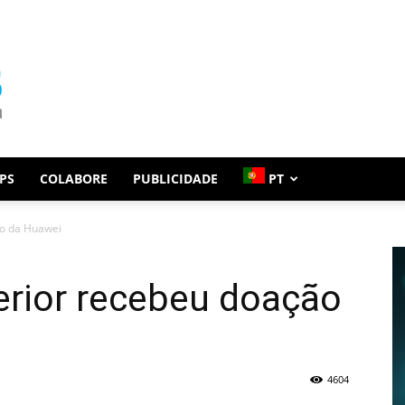
PS
COLABORE
PUBLICIDADE
PT
ão da Huawei
terior recebeu doação
4604