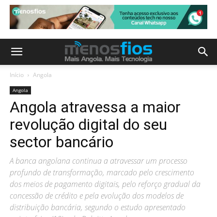
Início
Angola
Angola
Angola atravessa a maior
revolução digital do seu
sector bancário
A banca angolana continua a atravessar um processo
profundo de transformação, marcado pelo crescimento
dos meios de pagamento digitais, pelo reforço gradual da
concessão de crédito e pela evolução dos modelos de
distribuição bancária, segundo o estudo apresentado