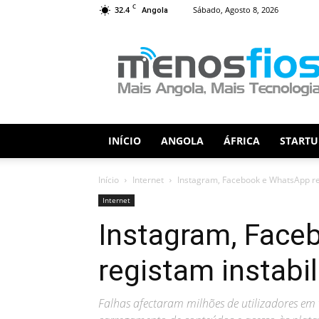
C
32.4
Sábado, Agosto 8, 2026
Angola
Menos
Fios
INÍCIO
ANGOLA
ÁFRICA
STARTU
Início
Internet
Instagram, Facebook e WhatsApp reg
Internet
Instagram, Face
registam instabi
Falhas afectaram milhões de utilizadores em