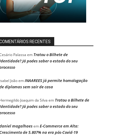
COMENTÁRIOS RECENTES
Tratou o Bilhete de
Cesário Palassa
em
Identidade? Já podes saber o estado do seu
processo
INAAREES já permite homologação
Isabel João
em
de diplomas sem sair de casa
Tratou o Bilhete de
Hermegildo Joaquim da Silva
em
Identidade? Já podes saber o estado do seu
processo
daniel magalhaes
E-Commerce em Alta:
em
Crescimento de 5.807% na era pós-Covid-19