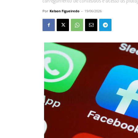
carregamento de conteúdos e acesso às plat
Por
Kelson Figueiredo
-
19/06/2026