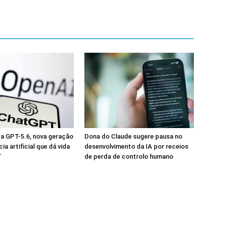
a GPT-5.6, nova geração
Dona do Claude sugere pausa no
cia artificial que dá vida
desenvolvimento da IA por receios
T
de perda de controlo humano