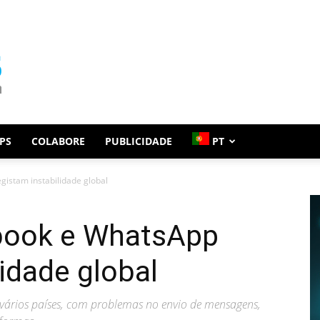
PS
COLABORE
PUBLICIDADE
PT
istam instabilidade global
book e WhatsApp
lidade global
 vários países, com problemas no envio de mensagens,