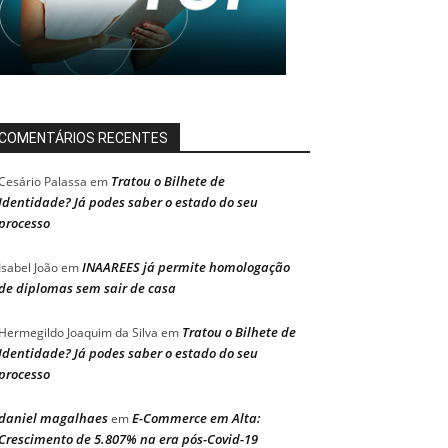
COMENTÁRIOS RECENTES
Tratou o Bilhete de
Cesário Palassa
em
Identidade? Já podes saber o estado do seu
processo
INAAREES já permite homologação
Isabel João
em
de diplomas sem sair de casa
Tratou o Bilhete de
Hermegildo Joaquim da Silva
em
Identidade? Já podes saber o estado do seu
processo
daniel magalhaes
E-Commerce em Alta:
em
Crescimento de 5.807% na era pós-Covid-19