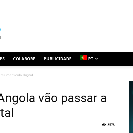
PS
COLABORE
PUBLICIDADE
PT
er matrícula digital
ngola vão passar a
tal
8578