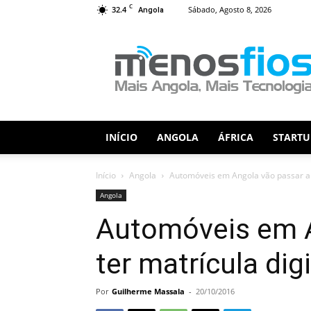
C
32.4
Sábado, Agosto 8, 2026
Angola
Menos
Fios
INÍCIO
ANGOLA
ÁFRICA
STARTU
Início
Angola
Automóveis em Angola vão passar a t
Angola
Automóveis em A
ter matrícula digi
Por
Guilherme Massala
-
20/10/2016