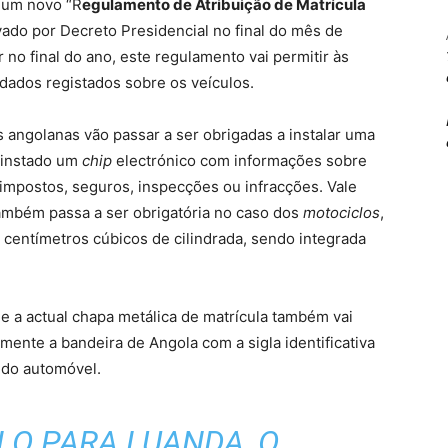
 um novo “R
egulamento de Atribuição de Matrícula
vado por Decreto Presidencial no final do mês de
no final do ano, este regulamento vai permitir às
dados registados sobre os veículos.
s angolanas vão passar a ser obrigadas a instalar uma
á instado um
chip
electrónico com informações sobre
 impostos, seguros, inspecções ou infracções. Vale
mbém passa a ser obrigatória no caso dos
motociclos
,
centímetros cúbicos de cilindrada, sendo integrada
 a actual chapa metálica de matrícula também vai
amente a bandeira de Angola com a sigla identificativa
o do automóvel.
O PARA LUANDA, O