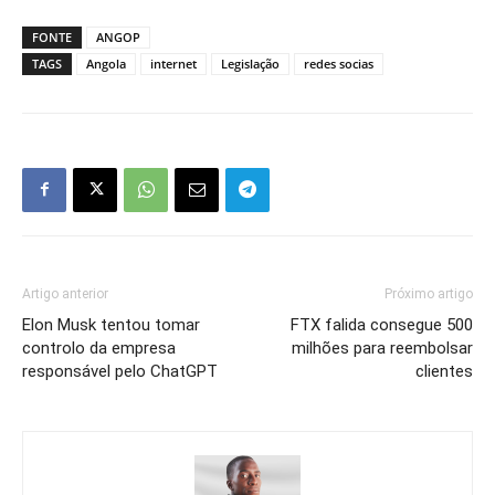
FONTE
ANGOP
TAGS
Angola
internet
Legislação
redes socias
Artigo anterior
Próximo artigo
Elon Musk tentou tomar
FTX falida consegue 500
controlo da empresa
milhões para reembolsar
responsável pelo ChatGPT
clientes