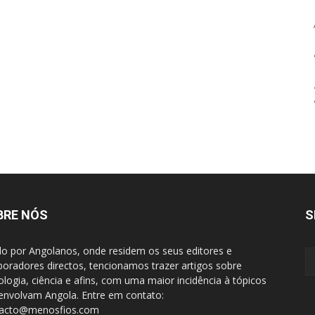
BRE NÓS
S
do por Angolanos, onde residem os seus editores e
boradores directos, tencionamos trazer artigos sobre
ologia, ciência e afins, com uma maior incidência à tópicos
envolvam Angola. Entre em contato:
tacto@menosfios.com