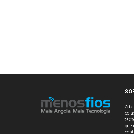
SO
Cria
cola
tecn
que 
con