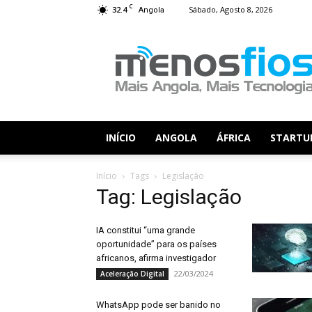
C
32.4
Sábado, Agosto 8, 2026
Angola
Menos
Fios
INÍCIO
ANGOLA
ÁFRICA
STARTU
Início
Tags
Legislação
Tag: Legislação
IA constitui “uma grande
oportunidade” para os países
africanos, afirma investigador
22/03/2024
Aceleração Digital
WhatsApp pode ser banido no