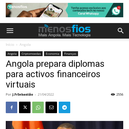
Início
Angola
Angola
Criptomoedas
Economia
Finanças
Angola prepara diplomas
para activos financeiros
virtuais
Por
J.FrSebastião
-
21/04/2022
2556