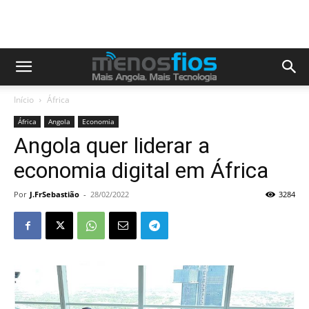
Início
África
África
Angola
Economia
Angola quer liderar a
economia digital em África
Por
J.FrSebastião
-
28/02/2022
3284