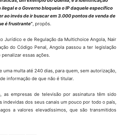
ráticas, um exemplo do Quénia, é a identificação
 ilegal e o Governo bloqueia o IP daquele específico
zer ao invés de ir buscar em 3.000 pontos de venda de
ue é frustrante
”
, propôs.
o Jurídico e de Regulação da Multichoice Angola, Nair
ação do Código Penal, Angola passou a ter legislação
 e penalizar essas ações.
 e uma multa até 240 dias, para quem, sem autorização,
de informação de que não é titular.
a, as empresas de televisão por assinatura têm sido
es indevidas dos seus canais um pouco por todo o país,
agos a valores elevadíssimos, que são transmitidos