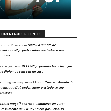
COMENTÁRIOS RECENTES
Tratou o Bilhete de
Cesário Palassa
em
Identidade? Já podes saber o estado do seu
processo
INAAREES já permite homologação
Isabel João
em
de diplomas sem sair de casa
Tratou o Bilhete de
Hermegildo Joaquim da Silva
em
Identidade? Já podes saber o estado do seu
processo
daniel magalhaes
E-Commerce em Alta:
em
Crescimento de 5.807% na era pós-Covid-19