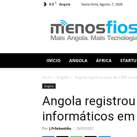
C
8.9
Sexta-feira, Agosto 7, 2026
Angola
Menos
Fios
INÍCIO
ANGOLA
ÁFRICA
STARTU
Início
Angola
Angola registrou mais de 1000 crim
Angola
Angola registrou
informáticos em
Por
J.FrSebastião
-
29/03/2022