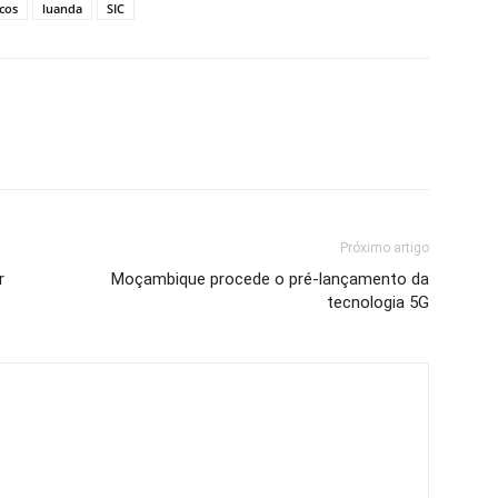
cos
luanda
SIC
Próximo artigo
r
Moçambique procede o pré-lançamento da
tecnologia 5G