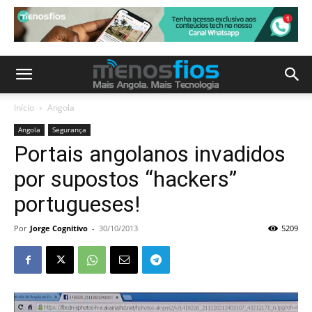
Início
Angola
Angola
Segurança
Portais angolanos invadidos
por supostos “hackers”
portugueses!
Por
Jorge Cognitivo
-
30/10/2013
5209