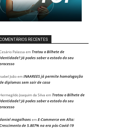
COMENTÁRIOS RECENTES
Tratou o Bilhete de
Cesário Palassa
em
Identidade? Já podes saber o estado do seu
processo
INAAREES já permite homologação
Isabel João
em
de diplomas sem sair de casa
Tratou o Bilhete de
Hermegildo Joaquim da Silva
em
Identidade? Já podes saber o estado do seu
processo
daniel magalhaes
E-Commerce em Alta:
em
Crescimento de 5.807% na era pós-Covid-19