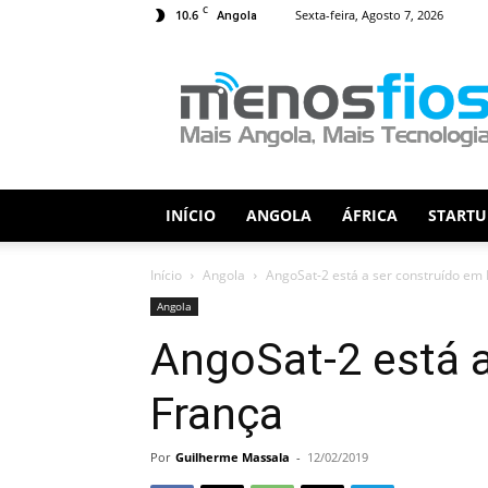
C
10.6
Sexta-feira, Agosto 7, 2026
Angola
Menos
Fios
INÍCIO
ANGOLA
ÁFRICA
STARTU
Início
Angola
AngoSat-2 está a ser construído em
Angola
AngoSat-2 está 
França
Por
Guilherme Massala
-
12/02/2019