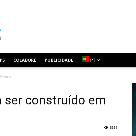
PS
COLABORE
PUBLICIDADE
PT
 França
a ser construído em
8539