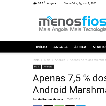
C
26.3
Sexta-feira, Agosto 7, 2026
Angola
Menos
Fios
INÍCIO
ANGOLA
ÁFRICA
STARTU
Início
Mais
Android
Apenas 7,5 % dos telefone
Mais
Android
Apenas 7,5 % do
Android Marshm
Por
Guilherme Massala
-
05/05/2016