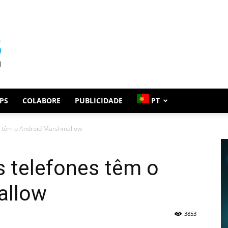
PS
COLABORE
PUBLICIDADE
PT
s têm o Android Marshmallow
s telefones têm o
allow
3853