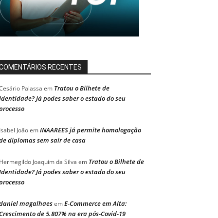
COMENTÁRIOS RECENTES
Tratou o Bilhete de
Cesário Palassa
em
Identidade? Já podes saber o estado do seu
processo
INAAREES já permite homologação
Isabel João
em
de diplomas sem sair de casa
Tratou o Bilhete de
Hermegildo Joaquim da Silva
em
Identidade? Já podes saber o estado do seu
processo
daniel magalhaes
E-Commerce em Alta:
em
Crescimento de 5.807% na era pós-Covid-19