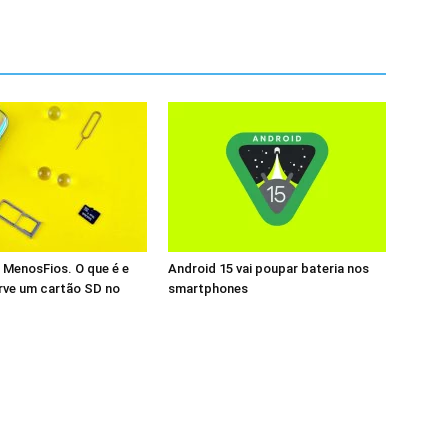
 MenosFios. O que é e
Android 15 vai poupar bateria nos
rve um cartão SD no
smartphones