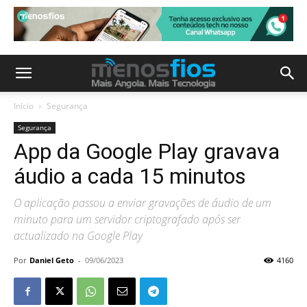
Início
Segurança
Segurança
App da Google Play gravava
áudio a cada 15 minutos
O aplicação passou a enviar gravações de áudio de um
minuto para um servidor criptografado após ser
actualizado na Google Play
Por
Daniel Geto
-
09/06/2023
4160