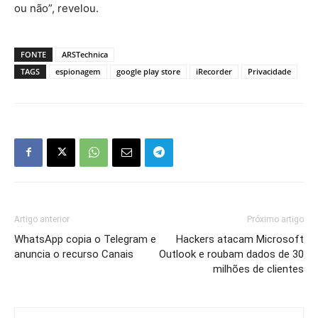
ou não”, revelou.
FONTE
ARSTechnica
TAGS
espionagem
google play store
iRecorder
Privacidade
Artigo anterior
Próximo artigo
WhatsApp copia o Telegram e
Hackers atacam Microsoft
anuncia o recurso Canais
Outlook e roubam dados de 30
milhões de clientes