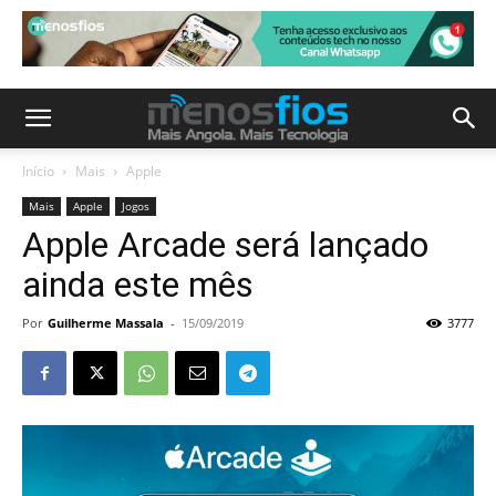
Início
Mais
Apple
Mais
Apple
Jogos
Apple Arcade será lançado
ainda este mês
Por
Guilherme Massala
-
15/09/2019
3777