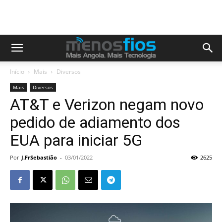
Início
Mais
Diversos
Mais
Diversos
AT&T e Verizon negam novo
pedido de adiamento dos
EUA para iniciar 5G
Por
J.FrSebastião
-
03/01/2022
2625