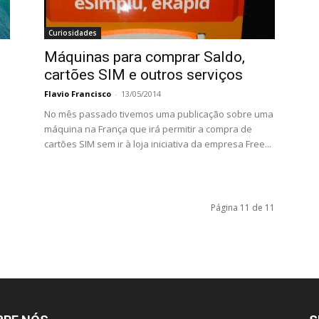
Curiosidades
Máquinas para comprar Saldo,
cartões SIM e outros serviços
Flavio Francisco
-
13/05/2014
No mês passado tivemos uma publicação sobre uma
máquina na França que irá permitir a compra de
cartões SIM sem ir à loja iniciativa da empresa Free...
Página 11 de 11