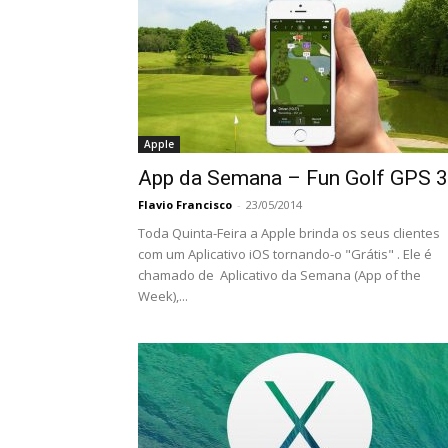
Apple
App da Semana – Fun Golf GPS 
Flavio Francisco
-
23/05/2014
Toda Quinta-Feira a Apple brinda os seus clientes
com um Aplicativo iOS tornando-o "Grátis" . Ele é
chamado de Aplicativo da Semana (App of the
Week),...