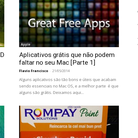
Apple
3D
Aplicativos grátis que não podem
faltar no seu Mac [Parte 1]
Flavio Francisco
-
21/05/2014
Alguns aplicativos são tão bons e úteis que acabam
sendo essenciais no Mac OS, e a melhor parte é que
alguns são grátis. Deixamos aqui...