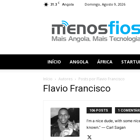
C
31.3
Domingo, Agosto 9, 2026
Angola
Menos
Fios
INÍCIO
ANGOLA
ÁFRICA
STARTU
Início
Autores
Posts por Flavio Francisco
Flavio Francisco
106 POSTS
1 COMENTÁR
I'm a nice dude, with some nic
known.” ― Carl Sagan