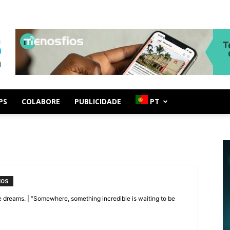
PS
COLABORE
PUBLICIDADE
PT
IOS
e dreams. | “Somewhere, something incredible is waiting to be