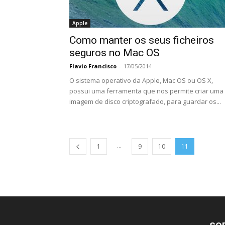
Apple
Como manter os seus ficheiros
seguros no Mac OS
Flavio Francisco
-
17/05/2014
O sistema operativo da Apple, Mac OS ou OS X,
possui uma ferramenta que nos permite criar uma
imagem de disco criptografado, para guardar os...
...
1
9
10
11