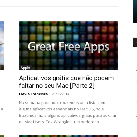
Apple
Aplicativos grátis que não podem
faltar no seu Mac [Parte 2]
Flavio Francisco
-
28/05/2014
Na semana passada trouxemos uma lista com
da
alguns aplicativos essenciais no Mac OS, hoje
trazemos mais alguns aplicativos grátis para auxiliar
os Mac Users. TextWrangler - um poderoso...