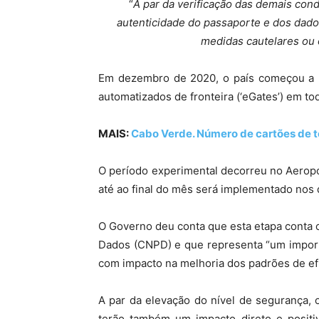
“
A par da verificação das demais cond
autenticidade do passaporte e dos dados
medidas cautelares ou o
Em dezembro de 2020, o país começou a pr
automatizados de fronteira (‘eGates’) em to
MAIS:
Cabo Verde. Número de cartões de t
O período experimental decorreu no Aeropo
até ao final do mês será implementado nos
O Governo deu conta que esta etapa conta
Dados (CNPD) e que representa “um importa
com impacto na melhoria dos padrões de efi
A par da elevação do nível de segurança, 
terão também um impacto direto e posit