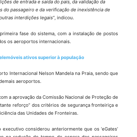
ições de entrada e saída do país, da validação da
 do passageiro e da verificação de inexistência de
utras interdições legais
“, indicou.
imeira fase do sistema, com a instalação de postos
dos os aeroportos internacionais.
elemóveis ativos superior à população
rto Internacional Nelson Mandela na Praia, sendo que
 demais aeroportos.
 com a aprovação da Comissão Nacional de Proteção de
nte reforço” dos critérios de segurança fronteiriça e
ciência das Unidades de Fronteiras.
o executivo considerou anteriormente que os ‘eGates’
ivo na redução do tempo de espera dos passageiros