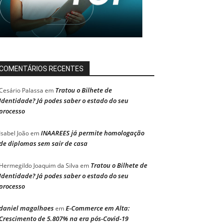
COMENTÁRIOS RECENTES
Tratou o Bilhete de
Cesário Palassa
em
Identidade? Já podes saber o estado do seu
processo
INAAREES já permite homologação
Isabel João
em
de diplomas sem sair de casa
Tratou o Bilhete de
Hermegildo Joaquim da Silva
em
Identidade? Já podes saber o estado do seu
processo
daniel magalhaes
E-Commerce em Alta:
em
Crescimento de 5.807% na era pós-Covid-19