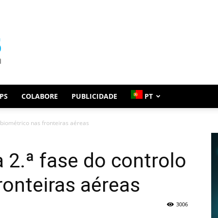
PS
COLABORE
PUBLICIDADE
PT
o biométrico nas fronteiras aéreas
a 2.ª fase do controlo
ronteiras aéreas
3006