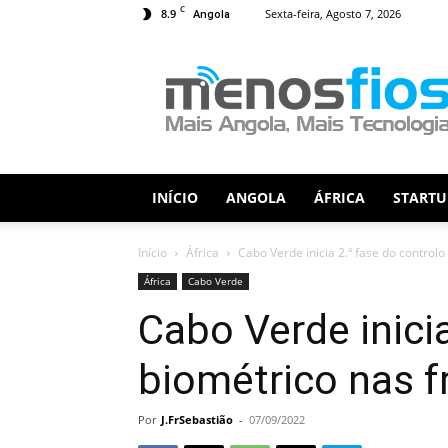
C
8.9
Sexta-feira, Agosto 7, 2026
Angola
Menos
Fios
INÍCIO
ANGOLA
ÁFRICA
STARTU
Início
África
Cabo Verde inicia 2.ª fase do control
África
Cabo Verde
Cabo Verde inici
biométrico nas f
Por
J.FrSebastião
-
07/09/2022