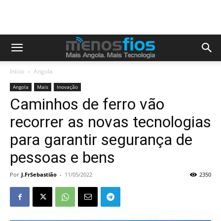
Início
Angola
Angola
Mais
Inovação
Caminhos de ferro vão
recorrer as novas tecnologias
para garantir segurança de
pessoas e bens
Por
J.FrSebastião
-
11/05/2022
2350