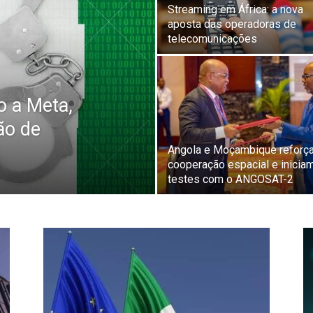
Streaming em África: a nova
aposta das operadoras de
telecomunicações
o a Meta,
ão de
Angola e Moçambique reforç
cooperação espacial e inicia
testes com o ANGOSAT-2