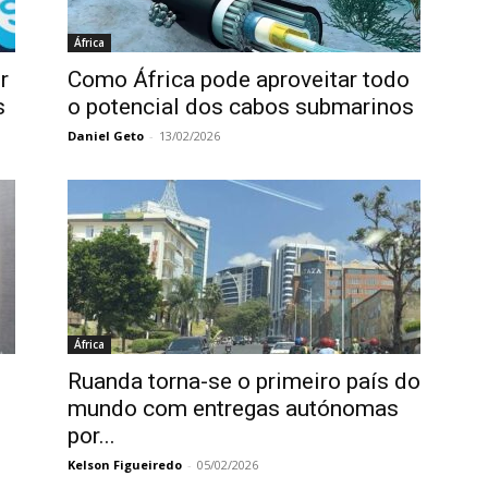
África
r
Como África pode aproveitar todo
s
o potencial dos cabos submarinos
Daniel Geto
-
13/02/2026
África
Ruanda torna-se o primeiro país do
mundo com entregas autónomas
por...
Kelson Figueiredo
-
05/02/2026