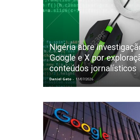
Nigéria abre investigaçã
Google e X por exploraç
conteúdos jornalísticos
Daniel Geto
-
11/07/2026