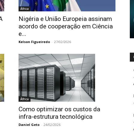
África
A
Nigéria e União Europeia assinam
acordo de cooperação em Ciência
e...
Kelson Figueiredo
-
27/02/2026
África
Como optimizar os custos da
infra-estrutura tecnológica
Daniel Geto
-
24/02/2026