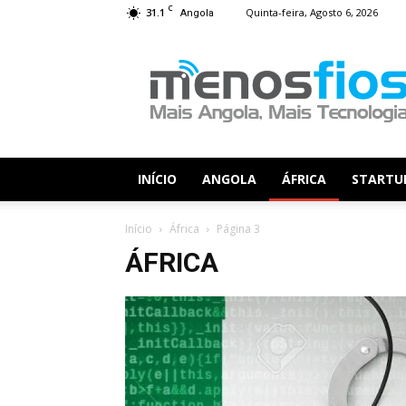
C
31.1
Quinta-feira, Agosto 6, 2026
Angola
Menos
Fios
INÍCIO
ANGOLA
ÁFRICA
STARTU
Início
África
Página 3
ÁFRICA