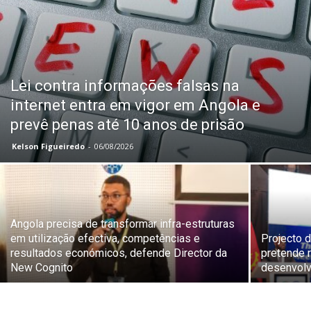
Lei contra informações falsas na
internet entra em vigor em Angola e
prevê penas até 10 anos de prisão
Kelson Figueiredo
-
06/08/2026
Angola precisa de transformar infra-estruturas
em utilização efectiva, competências e
Projecto d
resultados económicos, defende Director da
pretende 
New Cognito
desenvolv