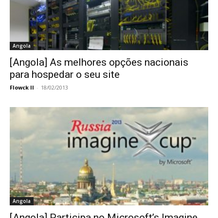
Angola
[Angola] As melhores opções nacionais
para hospedar o seu site
Flowck II
-
18/02/2013
Angola
[Angola] Participa no Microsoft’s Imagine