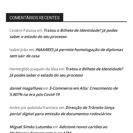
COMENTÁRIOS RECENTES
Tratou o Bilhete de Identidade? Já podes
Cesário Palassa
em
saber o estado do seu processo
INAAREES já permite homologação de diplomas
Isabel João
em
sem sair de casa
Tratou o Bilhete de Identidade?
Hermegildo Joaquim da Silva
em
Já podes saber o estado do seu processo
daniel magalhaes
E-Commerce em Alta: Crescimento de
em
5.807% na era pós-Covid-19
Direcção de Trânsito lança
Andre joe quilunda francisco
em
portal digital para emissão de documentos rodoviários
Miguel Simão Lutumba
Adicione novos cartões ao
em
Multicaixa Express sem ir ao ATM