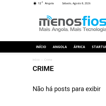
C
12
Sábado, Agosto 8, 2026
Angola
Menos
Fios
INÍCIO
ANGOLA
ÁFRICA
STARTU
Início
Crime
CRIME
Não há posts para exibir