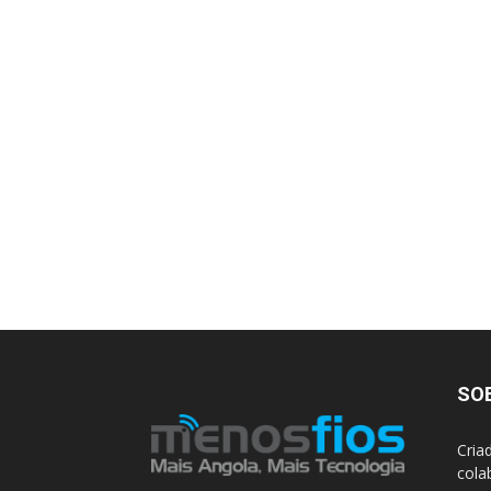
SO
Cria
cola