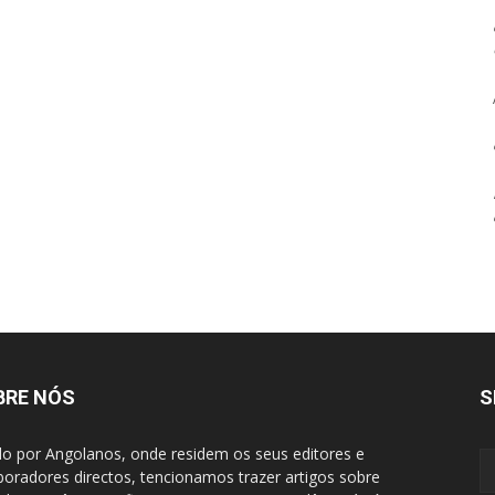
BRE NÓS
S
do por Angolanos, onde residem os seus editores e
boradores directos, tencionamos trazer artigos sobre