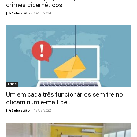
crimes cibernéticos
J.FrSebastião
-
04/09/2024
Crime
Um em cada três funcionários sem treino
clicam num e-mail de...
J.FrSebastião
-
18/08/2022