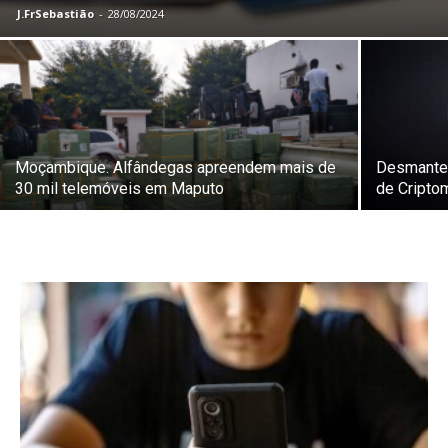
J.FrSebastião
-
28/08/2024
Moçambique. Alfândegas apreendem mais de
Desmantel
30 mil telemóveis em Maputo
de Cripto