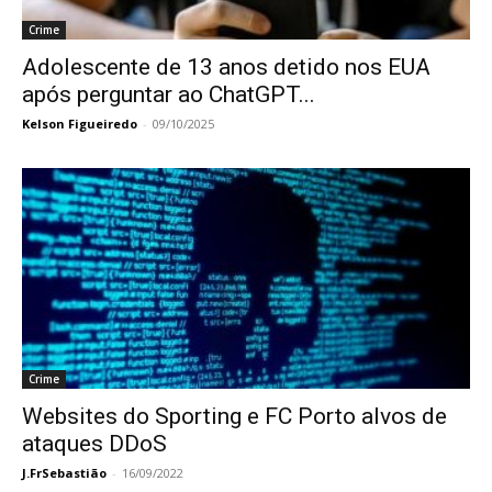
Crime
Adolescente de 13 anos detido nos EUA
após perguntar ao ChatGPT...
Kelson Figueiredo
-
09/10/2025
Crime
Websites do Sporting e FC Porto alvos de
ataques DDoS
J.FrSebastião
-
16/09/2022