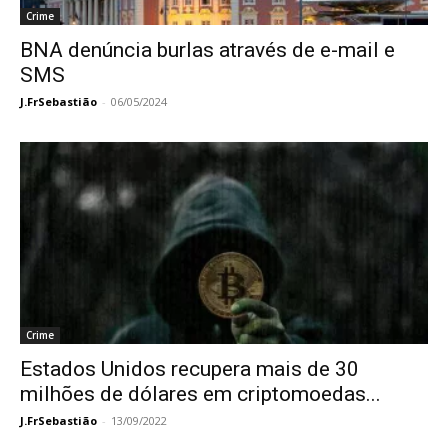
Crime
BNA denúncia burlas através de e-mail e
SMS
J.FrSebastião
-
06/05/2024
Crime
Estados Unidos recupera mais de 30
milhões de dólares em criptomoedas...
J.FrSebastião
-
13/09/2022