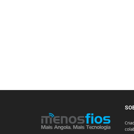
SO
Cria
cola