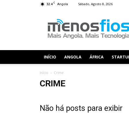
C
32.4
Sábado, Agosto 8, 2026
Angola
Menos
Fios
INÍCIO
ANGOLA
ÁFRICA
STARTU
Início
Crime
CRIME
Não há posts para exibir