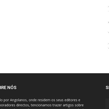
BRE NÓS
S
do por Angolanos, onde residem os seus editores e
boradores directos, tencionamos trazer artigos sobre