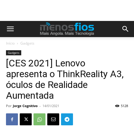
Início
Gadgets
Gadgets
[CES 2021] Lenovo
apresenta o ThinkReality A3,
óculos de Realidade
Aumentada
Por
Jorge Cognitivo
-
14/01/2021
5128