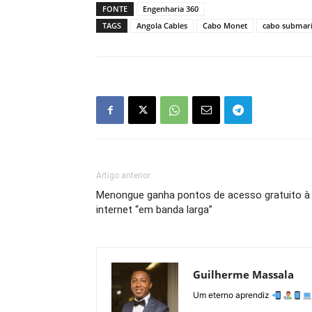
FONTE
Engenharia 360
TAGS
Angola Cables
Cabo Monet
cabo submar
Artigo anterior
Menongue ganha pontos de acesso gratuito à
internet “em banda larga”
Guilherme Massala
Um eterno aprendiz