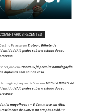
COMENTÁRIOS RECENTES
Tratou o Bilhete de
Cesário Palassa
em
Identidade? Já podes saber o estado do seu
processo
INAAREES já permite homologação
Isabel João
em
de diplomas sem sair de casa
Tratou o Bilhete de
Hermegildo Joaquim da Silva
em
Identidade? Já podes saber o estado do seu
processo
daniel magalhaes
E-Commerce em Alta:
em
Crescimento de 5.807% na era pós-Covid-19