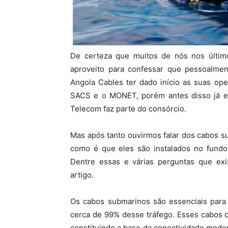
De certeza que muitos de nós nos últim
aproveito para confessar que pessoalme
Angola Cables ter dado início as suas o
SACS e o MONET, porém antes disso já e
Telecom faz parte do consórcio.
Mas após tanto ouvirmos falar dos cabos s
como é que eles são instalados no fun
Dentre essas e várias perguntas que exi
artigo.
Os cabos submarinos são essenciais para
cerca de 99% desse tráfego. Esses cabos d
constituindo a base da conectividade mode