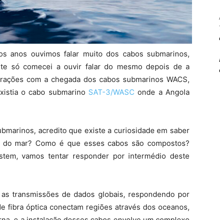
os anos ouvimos falar muito dos cabos submarinos,
nte só comecei a ouvir falar do mesmo depois de a
perações com a chegada dos cabos submarinos WACS,
xistia o cabo submarino
SAT-3/WASC
onde a Angola
ubmarinos, acredito que existe a curiosidade em saber
do do mar? Como é que esses cabos são compostos?
stem, vamos tentar responder por intermédio deste
 as transmissões de dados globais, respondendo por
e fibra óptica conectam regiões através dos oceanos,
rna, e a instalação desses cabos envolve um complexo