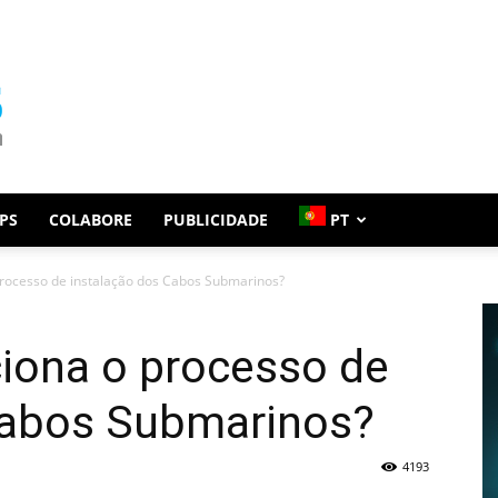
PS
COLABORE
PUBLICIDADE
PT
rocesso de instalação dos Cabos Submarinos?
iona o processo de
Cabos Submarinos?
4193