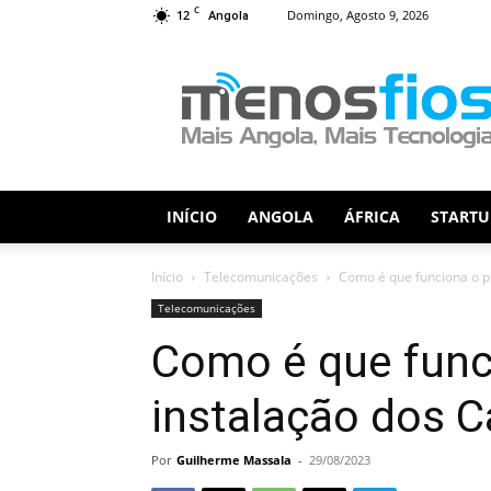
C
12
Domingo, Agosto 9, 2026
Angola
Menos
Fios
INÍCIO
ANGOLA
ÁFRICA
STARTU
Início
Telecomunicações
Como é que funciona o p
Telecomunicações
Como é que func
instalação dos 
Por
Guilherme Massala
-
29/08/2023