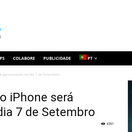
PS
COLABORE
PUBLICIDADE
PT
á apresentado no dia 7 de Setembro
o iPhone será
dia 7 de Setembro
4391