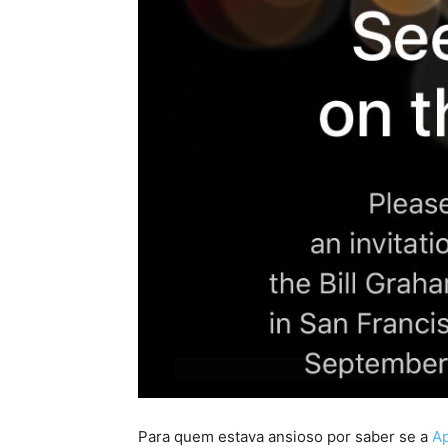
Para quem estava ansioso por saber se a
Ap