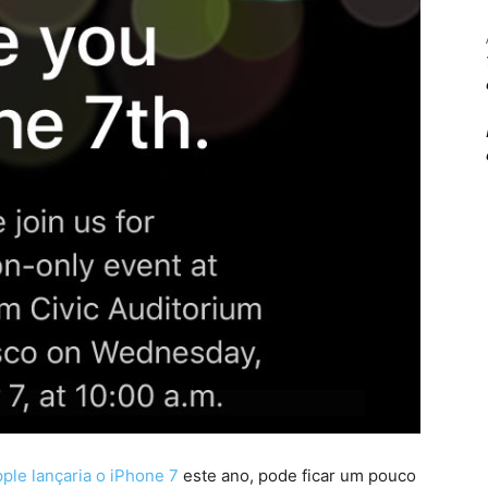
ple lançaria o iPhone 7
este ano, pode ficar um pouco