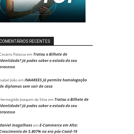
COMENTÁRIOS RECENTES
Tratou o Bilhete de
Cesário Palassa
em
Identidade? Já podes saber o estado do seu
processo
INAAREES já permite homologação
Isabel João
em
de diplomas sem sair de casa
Tratou o Bilhete de
Hermegildo Joaquim da Silva
em
Identidade? Já podes saber o estado do seu
processo
daniel magalhaes
E-Commerce em Alta:
em
Crescimento de 5.807% na era pós-Covid-19