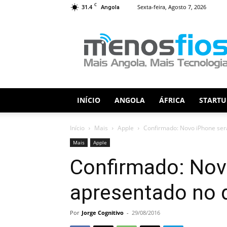
C
31.4
Sexta-feira, Agosto 7, 2026
Angola
Menos
Fios
INÍCIO
ANGOLA
ÁFRICA
STARTU
Início
Mais
Apple
Confirmado: Novo iPhone ser
Mais
Apple
Confirmado: Nov
apresentado no 
Por
Jorge Cognitivo
-
29/08/2016