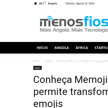
C
26.5
Sábado, Agosto 8, 2026
Angola
Menos
Fios
INÍCIO
ANGOLA
ÁFRICA
STARTU
Início
Apps
Conheça Memoji, o aplicativo que perm
Apps
Conheça Memoji, 
permite transfom
emojis