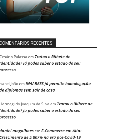
COMENTÁRIOS RECENTES
Tratou o Bilhete de
Cesário Palassa
em
Identidade? Já podes saber o estado do seu
processo
INAAREES já permite homologação
Isabel João
em
de diplomas sem sair de casa
Tratou o Bilhete de
Hermegildo Joaquim da Silva
em
Identidade? Já podes saber o estado do seu
processo
daniel magalhaes
E-Commerce em Alta:
em
Crescimento de 5.807% na era pós-Covid-19