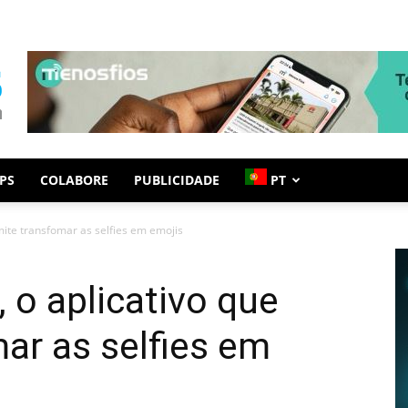
PS
COLABORE
PUBLICIDADE
PT
ite transfomar as selfies em emojis
o aplicativo que
ar as selfies em