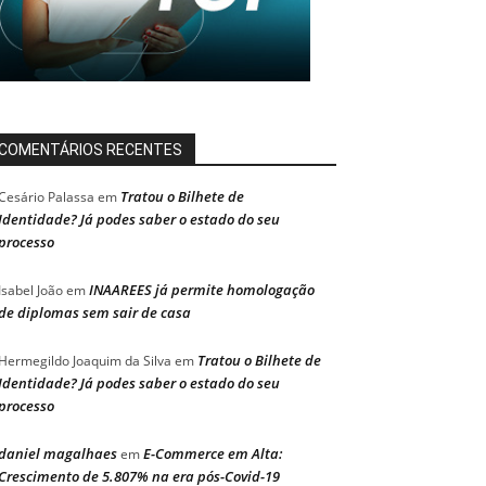
COMENTÁRIOS RECENTES
Tratou o Bilhete de
Cesário Palassa
em
Identidade? Já podes saber o estado do seu
processo
INAAREES já permite homologação
Isabel João
em
de diplomas sem sair de casa
Tratou o Bilhete de
Hermegildo Joaquim da Silva
em
Identidade? Já podes saber o estado do seu
processo
daniel magalhaes
E-Commerce em Alta:
em
Crescimento de 5.807% na era pós-Covid-19