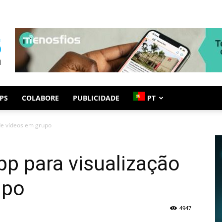
PS
COLABORE
PUBLICIDADE
PT
de vídeos em grupo
p para visualização
upo
4947