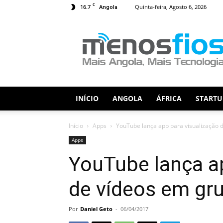
C
16.7
Quinta-feira, Agosto 6, 2026
Angola
Menos
Fios
INÍCIO
ANGOLA
ÁFRICA
STARTU
Início
Apps
YouTube lança app para visualização 
Apps
YouTube lança ap
de vídeos em gr
Por
Daniel Geto
-
06/04/2017