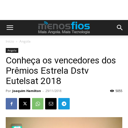
Início
Angola
Angola
Conheça os vencedores dos
Prêmios Estrela Dstv
Eutelsat 2018
Por
Joaquim Hamilton
-
29/11/2018
5055