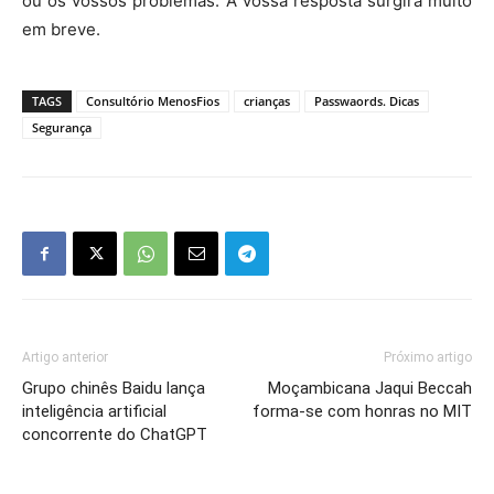
ou os vossos problemas. A vossa resposta surgirá muito
em breve.
TAGS
Consultório MenosFios
crianças
Passwaords. Dicas
Segurança
Artigo anterior
Próximo artigo
Grupo chinês Baidu lança
Moçambicana Jaqui Beccah
inteligência artificial
forma-se com honras no MIT
concorrente do ChatGPT