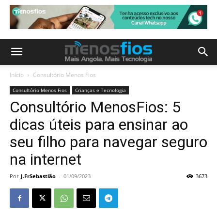
Início
Consultório Menos Fios
Consultório Menos Fios
Crianças e Tecnologia
Consultório MenosFios: 5
dicas úteis para ensinar ao
seu filho para navegar seguro
na internet
Por
J.FrSebastião
-
01/09/2023
3673