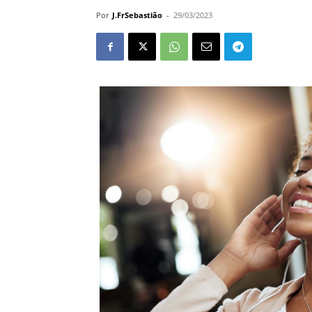
Por
J.FrSebastião
-
29/03/2023