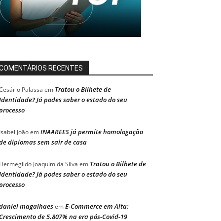
COMENTÁRIOS RECENTES
Tratou o Bilhete de
Cesário Palassa
em
Identidade? Já podes saber o estado do seu
processo
INAAREES já permite homologação
Isabel João
em
de diplomas sem sair de casa
Tratou o Bilhete de
Hermegildo Joaquim da Silva
em
Identidade? Já podes saber o estado do seu
processo
daniel magalhaes
E-Commerce em Alta:
em
Crescimento de 5.807% na era pós-Covid-19