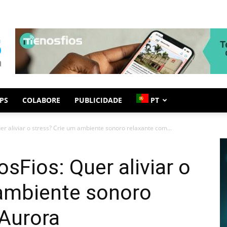
PS
COLABORE
PUBLICIDADE
PT
r aliviar o stress? Crie um ambiente sonoro relaxante com...
sFios: Quer aliviar o
 ambiente sonoro
 Aurora