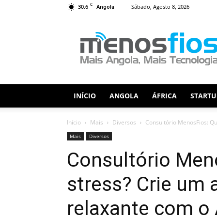
C
30.6
Sábado, Agosto 8, 2026
Angola
Menos
Fios
INÍCIO
ANGOLA
ÁFRICA
STARTU
Início
Mais
Diversos
Consultório MenosFios: Que
Mais
Diversos
Consultório Meno
stress? Crie um
relaxante com o