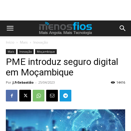
Início
Mais
Inovação
Mais
Inovação
Moçambique
PME introduz seguro digital
em Moçambique
Por
J.FrSebastião
-
25/04/2023
14416