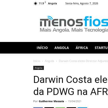
C
11.9
Sexta-feira, Agosto 7, 2026
Angola
Menos
Fios
INÍCIO
ANGOLA
ÁFRICA
STARTU
Início
Angola
Darwin Costa eleito Director Adjun
Angola
Darwin Costa ele
da PDWG na AFR
Por
Guilherme Massala
-
15/04/2021