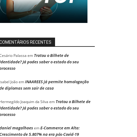
COMENTÁRIOS RECENTES
Tratou o Bilhete de
Cesário Palassa
em
Identidade? Já podes saber o estado do seu
processo
INAAREES já permite homologação
Isabel João
em
de diplomas sem sair de casa
Tratou o Bilhete de
Hermegildo Joaquim da Silva
em
Identidade? Já podes saber o estado do seu
processo
daniel magalhaes
E-Commerce em Alta:
em
Crescimento de 5.807% na era pós-Covid-19