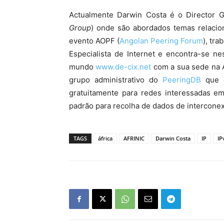
Actualmente Darwin Costa é o Director 
Group
) onde são abordados temas relacion
evento AOPF (
Angolan Peering Forum
), tr
Especialista de Internet e encontra-se n
mundo
www.de-cix.net
com a sua sede na A
grupo administrativo do
PeeringDB
que é
gratuitamente para redes interessadas e
padrão para recolha de dados de interconex
TAGS
áfrica
AFRINIC
Darwin Costa
IP
IP