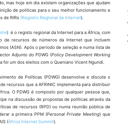
ado, mas hoje em dia existem organizações que ajudam
inição de politicas para o seu melhor funcionamento e
as de RIRs
(Registro Regional da Internet
).
ntre
) é o registo regional da Internet para a África, com
sto de recursos de números da Internet que incluem
mos (ASN). Após o período de seleção e numa lista de
rector Adjunto do PDWG (
Policy Development Working
a foi um dos eleitos com o Queniano Vicent Ngundi.
vimento de Políticas (PDWG) desenvolve e discute o
 de recursos que a AFRINIC implementa para distribuir
África. O PDWG é composto por qualquer pessoa que,
cipe na discussão de propostas de políticas através da
líticas de recursos (RPD) ou numa reunião pública de
iderar a primeira PPM (
Personal Private Meeting
) que
AIS (
África Internet Summit
).