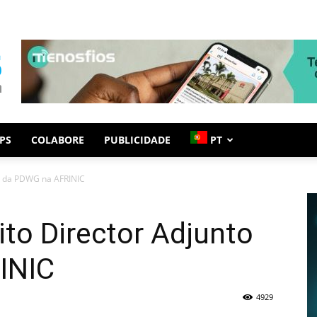
PS
COLABORE
PUBLICIDADE
PT
to da PDWG na AFRINIC
ito Director Adjunto
INIC
4929