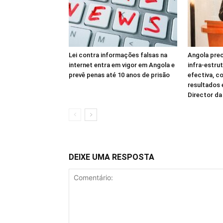
Lei contra informações falsas na
Angola prec
internet entra em vigor em Angola e
infra-estru
prevê penas até 10 anos de prisão
efectiva, c
resultados
Director d
DEIXE UMA RESPOSTA