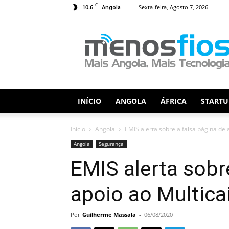
C
10.6
Sexta-feira, Agosto 7, 2026
Angola
Menos
Fios
INÍCIO
ANGOLA
ÁFRICA
STARTU
Início
Angola
EMIS alerta sobre a falsa página de 
Angola
Segurança
EMIS alerta sobr
apoio ao Multica
Por
Guilherme Massala
-
06/08/2020