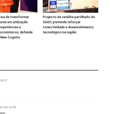
isa de transformar
Projecto de satélite partilhado da
turas em utilização
SADC pretende reforçar
ompetências e
conectividade e desenvolvimento
 económicos, defende
tecnológico na região
a New Cognito
08:17
22 No 14:35
ões: