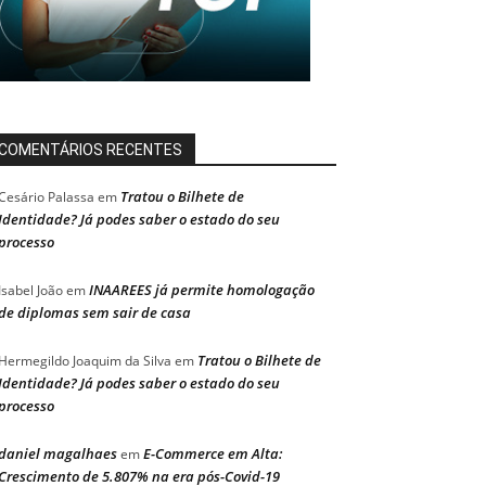
COMENTÁRIOS RECENTES
Tratou o Bilhete de
Cesário Palassa
em
Identidade? Já podes saber o estado do seu
processo
INAAREES já permite homologação
Isabel João
em
de diplomas sem sair de casa
Tratou o Bilhete de
Hermegildo Joaquim da Silva
em
Identidade? Já podes saber o estado do seu
processo
daniel magalhaes
E-Commerce em Alta:
em
Crescimento de 5.807% na era pós-Covid-19