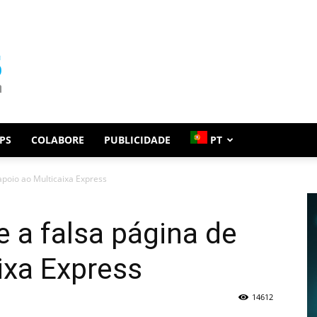
PS
COLABORE
PUBLICIDADE
PT
apoio ao Multicaixa Express
e a falsa página de
ixa Express
14612