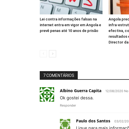
Lei contra informações falsas na
Angola prec
internet entra em vigor em Angola e
infra-estru
prevê penas até 10 anos de prisão
efectiva, c
resultados
Director d
7 COMENTÁRIOS
Albino Guerra Capita
12/08/2020 No 
Ok gostei dessa.
Responder
Paulo dos Santos
03/02/20
Ligue para mais informaç