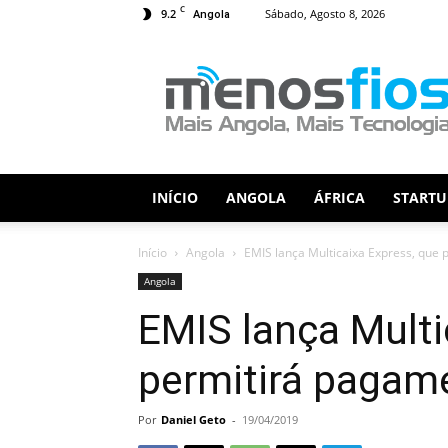
C
9.2
Sábado, Agosto 8, 2026
Angola
Menos
Fios
INÍCIO
ANGOLA
ÁFRICA
STARTU
Início
Angola
EMIS lança Multicaixa Express, que 
Angola
EMIS lança Multi
permitirá pagam
Por
Daniel Geto
-
19/04/2019