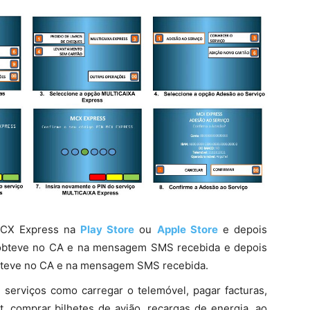
 MCX Express na
Play Store
ou
Apple Store
e depois
 obteve no CA e na mensagem SMS recebida e depois
obteve no CA e na mensagem SMS recebida.
 serviços como carregar o telemóvel, pagar facturas,
t, comprar bilhetes de avião, recargas de energia, ao