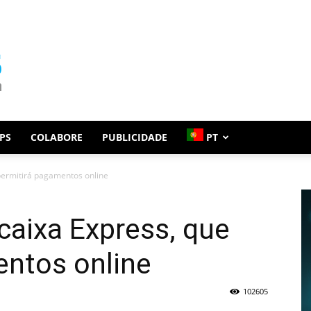
PS
COLABORE
PUBLICIDADE
PT
permitirá pagamentos online
caixa Express, que
entos online
102605