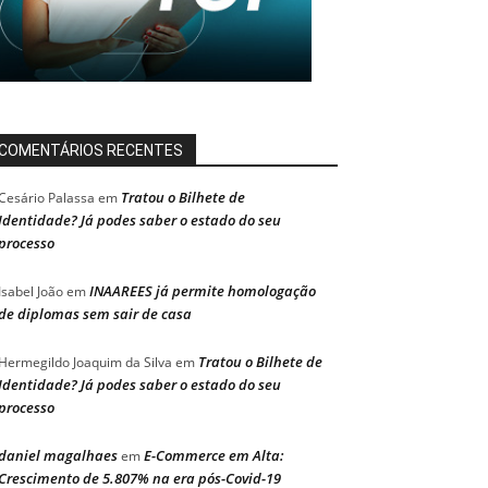
COMENTÁRIOS RECENTES
Tratou o Bilhete de
Cesário Palassa
em
Identidade? Já podes saber o estado do seu
processo
INAAREES já permite homologação
Isabel João
em
de diplomas sem sair de casa
Tratou o Bilhete de
Hermegildo Joaquim da Silva
em
Identidade? Já podes saber o estado do seu
processo
daniel magalhaes
E-Commerce em Alta:
em
Crescimento de 5.807% na era pós-Covid-19