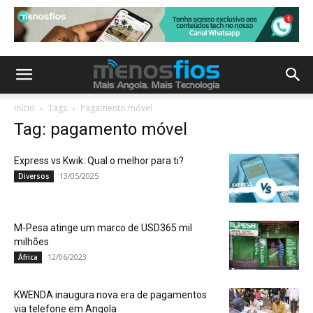
Início
Tags
Pagamento móvel
Tag: pagamento móvel
Express vs Kwik: Qual o melhor para ti?
13/05/2025
Diversos
M-Pesa atinge um marco de USD365 mil
milhões
12/06/2023
África
KWENDA inaugura nova era de pagamentos
via telefone em Angola