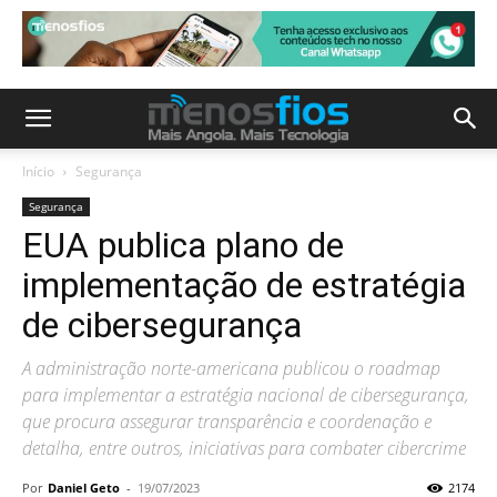
Início
Segurança
Segurança
EUA publica plano de
implementação de estratégia
de cibersegurança
A administração norte-americana publicou o roadmap
para implementar a estratégia nacional de cibersegurança,
que procura assegurar transparência e coordenação e
detalha, entre outros, iniciativas para combater cibercrime
Por
Daniel Geto
-
19/07/2023
2174