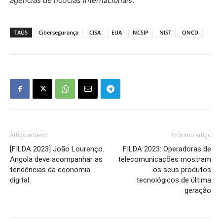
agências de notícias internacionais
.
TAGS
Cibersegurança
CISA
EUA
NCSIP
NIST
ONCD
Artigo anterior
Próximo artigo
[FILDA 2023] João Lourenço.
FILDA 2023: Operadoras de
Angola deve acompanhar as
telecomunicações mostram
tendências da economia
os seus produtos
digital
tecnológicos de última
geração