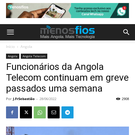
Início
Angola
Angola
Angola Telecom
Funcionários da Angola
Telecom continuam em greve
passados uma semana
Por
J.FrSebastião
-
28/06/2022
2908