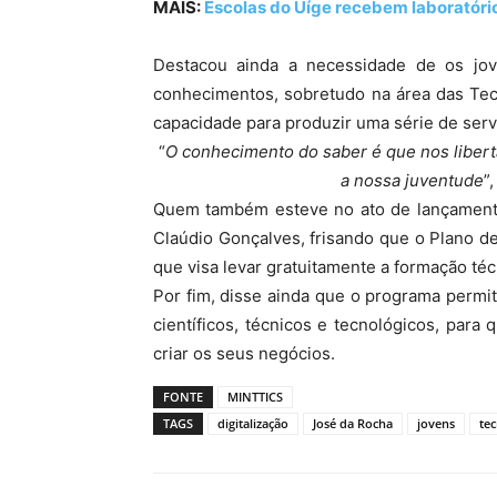
MAIS:
Escolas do Uíge recebem laboratório
Destacou ainda a necessidade de os jo
conhecimentos, sobretudo na área das Tec
capacidade para produzir uma série de serv
“
O conhecimento do saber é que nos libert
a nossa juventude
”
Quem também esteve no ato de lançamento 
Claúdio Gonçalves, frisando que o Plano 
que visa levar gratuitamente a formação téc
Por fim, disse ainda que o programa permi
científicos, técnicos e tecnológicos, pa
criar os seus negócios.
FONTE
MINTTICS
TAGS
digitalização
José da Rocha
jovens
te