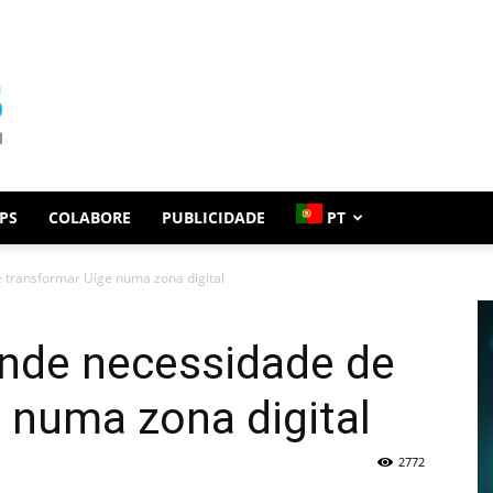
PS
COLABORE
PUBLICIDADE
PT
transformar Uíge numa zona digital
nde necessidade de
 numa zona digital
2772