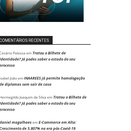
COMENTÁRIOS RECENTES
Tratou o Bilhete de
Cesário Palassa
em
Identidade? Já podes saber o estado do seu
processo
INAAREES já permite homologação
Isabel João
em
de diplomas sem sair de casa
Tratou o Bilhete de
Hermegildo Joaquim da Silva
em
Identidade? Já podes saber o estado do seu
processo
daniel magalhaes
E-Commerce em Alta:
em
Crescimento de 5.807% na era pós-Covid-19