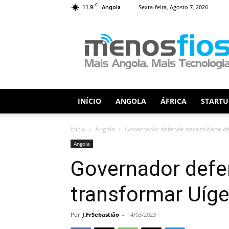
C
11.9
Sexta-feira, Agosto 7, 2026
Angola
Menos
Fios
INÍCIO
ANGOLA
ÁFRICA
STARTU
Início
Angola
Governador defende necessidade de 
Angola
Governador defe
transformar Uíge
Por
J.FrSebastião
-
14/03/2023