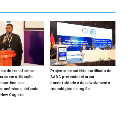
isa de transformar
Projecto de satélite partilhado da
turas em utilização
SADC pretende reforçar
ompetências e
conectividade e desenvolvimento
 económicos, defende
tecnológico na região
a New Cognito