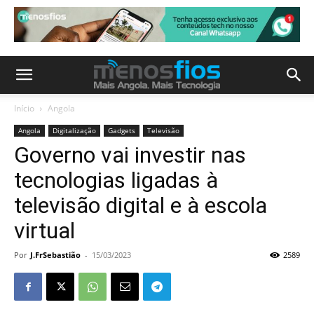
Início
Angola
Angola
Digitalização
Gadgets
Televisão
Governo vai investir nas
tecnologias ligadas à
televisão digital e à escola
virtual
Por
J.FrSebastião
-
15/03/2023
2589