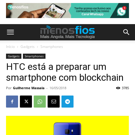
Início
Gadgets
Smartphones
Gadgets
Smartphones
HTC está a preparar um
smartphone com blockchain
Por
Guilherme Massala
-
16/05/2018
3785