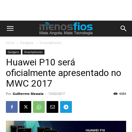
Início
Gadgets
Smartphones
Gadgets
Smartphones
Huawei P10 será
oficialmente apresentado no
MWC 2017
Por
Guilherme Massala
-
15/02/2017
4484