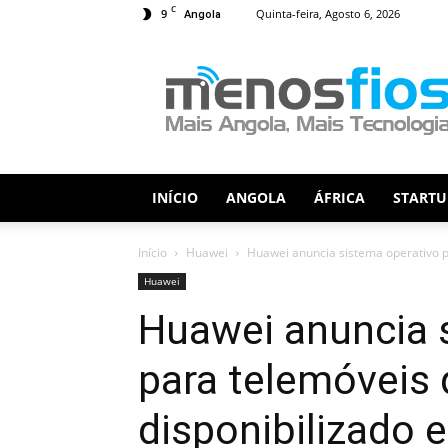
C
9
Quinta-feira, Agosto 6, 2026
Angola
Menos
Fios
INÍCIO
ANGOLA
ÁFRICA
STARTU
Início
Huawei
Huawei anuncia sistema operativo p
Huawei
Huawei anuncia 
para telemóveis 
disponibilizado