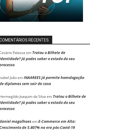
COMENTÁRIOS RECENTES
Tratou o Bilhete de
Cesário Palassa
em
Identidade? Já podes saber o estado do seu
processo
INAAREES já permite homologação
Isabel João
em
de diplomas sem sair de casa
Tratou o Bilhete de
Hermegildo Joaquim da Silva
em
Identidade? Já podes saber o estado do seu
processo
daniel magalhaes
E-Commerce em Alta:
em
Crescimento de 5.807% na era pós-Covid-19