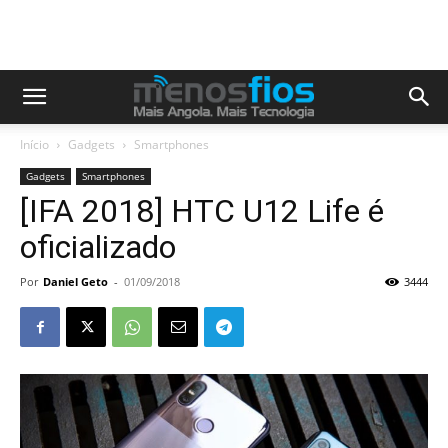
Início
Gadgets
Smartphones
Gadgets
Smartphones
[IFA 2018] HTC U12 Life é
oficializado
Por
Daniel Geto
-
01/09/2018
3444