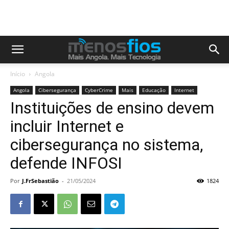
Início
Angola
Angola
Cibersegurança
CyberCrime
Mais
Educação
Internet
Instituições de ensino devem
incluir Internet e
cibersegurança no sistema,
defende INFOSI
Por
J.FrSebastião
-
21/05/2024
1824