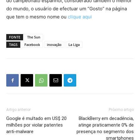
do campeonato espanhol, considerado também o melhor
do mundo, o usuário de efectuar um “Gosto” na página
que tem o mesmo nome ou
clique aqui
FONTE
The Sun
TAGS
Facebook
inovação
La Liga
Artigo anterior
Próximo artigo
Google é multado em US$ 20
BlackBerry em decadência,
milhões por violar patentes
atinge praticamente 0% de
anti-malware
presença no segmento dos
smartphones