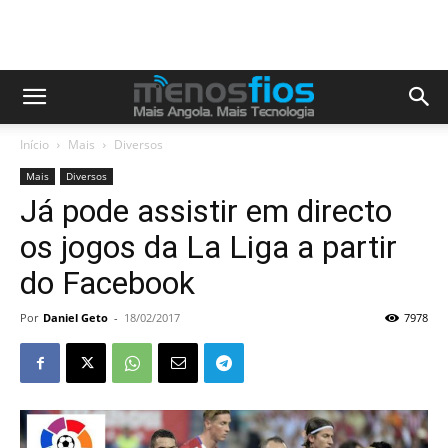
Início
Mais
Diversos
Mais
Diversos
Já pode assistir em directo
os jogos da La Liga a partir
do Facebook
Por
Daniel Geto
-
18/02/2017
7978