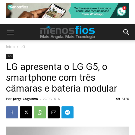
Início
LG
LG
LG apresenta o LG G5, o
smartphone com três
câmaras e bateria modular
Por
Jorge Cognitivo
-
22/02/2016
5120