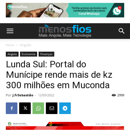
Início
Angola
Angola
Economia
Finanças
Lunda Sul: Portal do
Munícipe rende mais de kz
300 milhões em Muconda
Por
J.FrSebastião
-
12/05/2022
2999