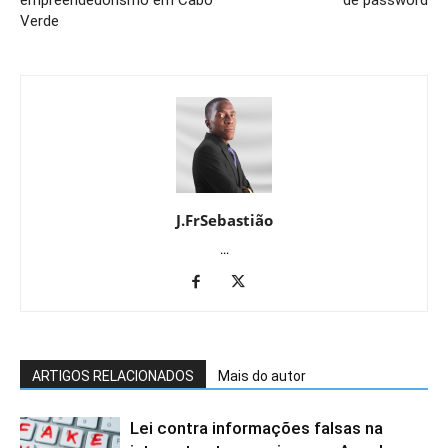
empreendedorismo em Cabo
de password
Verde
J.FrSebastião
...
ARTIGOS RELACIONADOS
Mais do autor
Lei contra informações falsas na