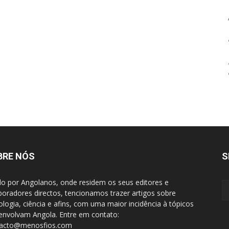
BRE NÓS
S
do por Angolanos, onde residem os seus editores e
boradores directos, tencionamos trazer artigos sobre
ologia, ciência e afins, com uma maior incidência à tópicos
envolvam Angola. Entre em contato:
tacto@menosfios.com