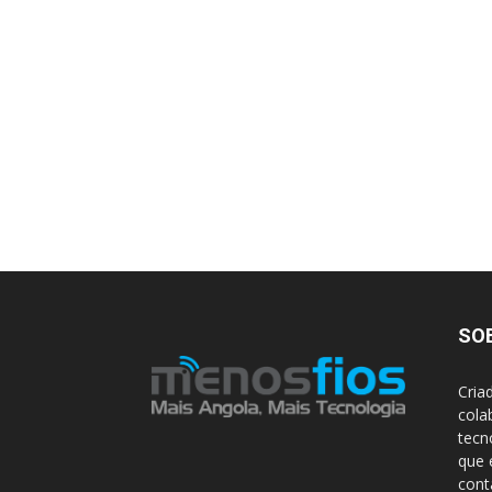
SO
Cria
cola
tecn
que 
con