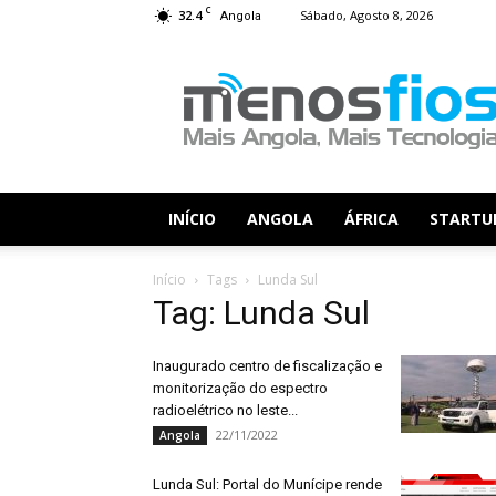
C
32.4
Sábado, Agosto 8, 2026
Angola
Menos
Fios
INÍCIO
ANGOLA
ÁFRICA
STARTU
Início
Tags
Lunda Sul
Tag: Lunda Sul
Inaugurado centro de fiscalização e
monitorização do espectro
radioelétrico no leste...
22/11/2022
Angola
Lunda Sul: Portal do Munícipe rende